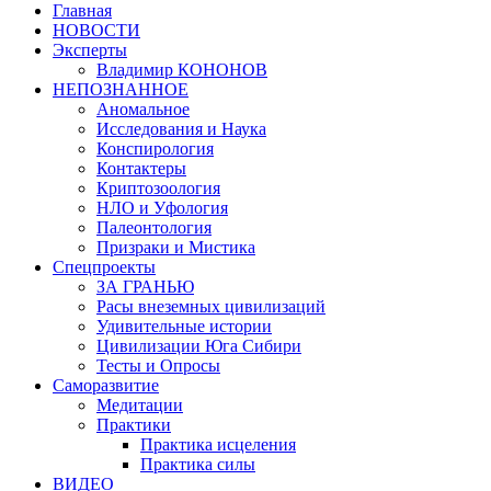
Главная
НОВОСТИ
Эксперты
Владимир КОНОНОВ
НЕПОЗНАННОЕ
Аномальное
Исследования и Наука
Конспирология
Контактеры
Криптозоология
НЛО и Уфология
Палеонтология
Призраки и Мистика
Спецпроекты
ЗА ГРАНЬЮ
Расы внеземных цивилизаций
Удивительные истории
Цивилизации Юга Сибири
Тесты и Опросы
Саморазвитие
Медитации
Практики
Практика исцеления
Практика силы
ВИДЕО