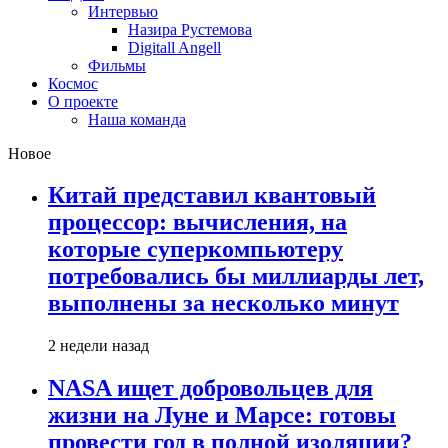
Интервью
Назира Рустемова
Digitall Angell
Фильмы
Космос
О проекте
Наша команда
Новое
Китай представил квантовый
процессор: вычисления, на
которые суперкомпьютеру
потребовались бы миллиарды лет,
выполнены за несколько минут
2 недели назад
NASA ищет добровольцев для
жизни на Луне и Марсе: готовы
провести год в полной изоляции?