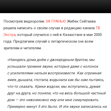
Космос
О
Посмотрев видеоролик
проекте
ЗА ГРАНЬЮ
Жибек Сейтаева
решила написать о своём случае в редакцию канала
ТВ
Экстра
, который случился с ней в Казахстане в мае 2000
года. Предлагаем случай о летаргическом сне всем
зрителям и читателям.
«
Находясь дома днём с двоюродным братом, мы
услышали громкие звуки, которые даже с колонок
с усилителями нельзя воспроизвести. Как огромная
змея, дышала, глотала, вздыхала как бы нам пытаясь,
что-то сказать. Крики вздохи, мы испугались, думая
друг на друга, но поняли, что на весь большой частный
дом — это невозможно ему или мне симулировать.
Примерно минут 5 это было. И эти звуки записались на