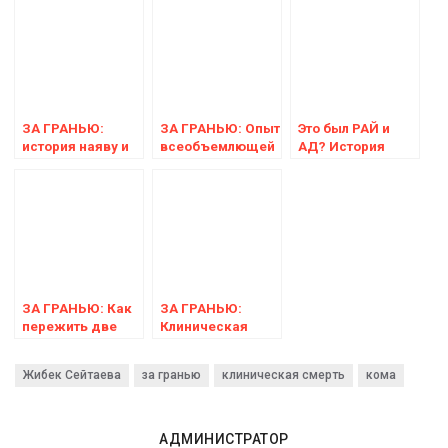
ЗА ГРАНЬЮ:
ЗА ГРАНЬЮ: Опыт
Это был РАЙ и
история наяву и
всеобъемлющей
АД? История
после сеанса
любви во время
Светланы
регрессии
клинической
пережившей две
смерти/рассказ
клинических
Юрия
смерти
ЗА ГРАНЬЮ: Как
ЗА ГРАНЬЮ:
пережить две
Клиническая
клинические
смерть!
смерти и обрести
Внетелесный
Жибек Сейтаева
за гранью
клиническая смерть
кома
понимание
опыт учёного!!
смысла жизни?
Опыт Натальи
АДМИНИСТРАТОР