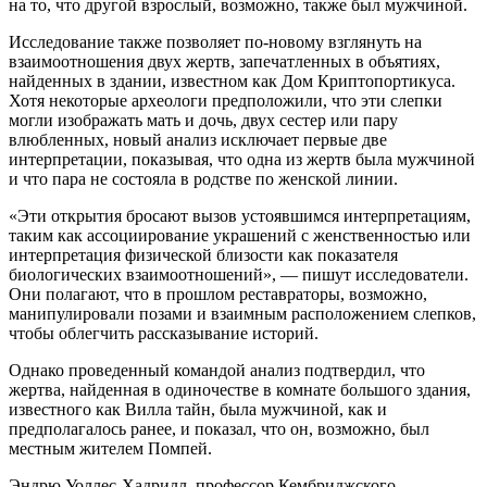
на то, что другой взрослый, возможно, также был мужчиной.
Исследование также позволяет по-новому взглянуть на
взаимоотношения двух жертв, запечатленных в объятиях,
найденных в здании, известном как Дом Криптопортикуса.
Хотя некоторые археологи предположили, что эти слепки
могли изображать мать и дочь, двух сестер или пару
влюбленных, новый анализ исключает первые две
интерпретации, показывая, что одна из жертв была мужчиной
и что пара не состояла в родстве по женской линии.
«Эти открытия бросают вызов устоявшимся интерпретациям,
таким как ассоциирование украшений с женственностью или
интерпретация физической близости как показателя
биологических взаимоотношений», — пишут исследователи.
Они полагают, что в прошлом реставраторы, возможно,
манипулировали позами и взаимным расположением слепков,
чтобы облегчить рассказывание историй.
Однако проведенный командой анализ подтвердил, что
жертва, найденная в одиночестве в комнате большого здания,
известного как Вилла тайн, была мужчиной, как и
предполагалось ранее, и показал, что он, возможно, был
местным жителем Помпей.
Эндрю Уоллес-Хадрилл, профессор Кембриджского