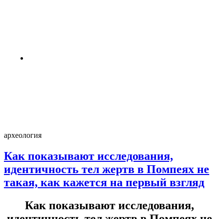
жизни на Луне и Марсе: готовы
провести год в полной изоляции?
4 недели назад
Пентагон снова открыл архивы
НЛО: вопросов стало больше,
чем ответов
4 недели назад
археология
Как показывают исследования,
идентичность тел жертв в Помпеях не
такая, как кажется на первый взгляд
Как показывают исследования,
идентичность тел жертв в Помпеях не