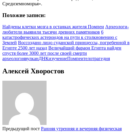
Средиземноморья».
Похожие записи:
Найдены клетки мозга в останках жителя Помпеи
Археологи-
любители выявили тысячи древних памятников
6
катастрофических астероидов на пути к столкновению с
Землей
Воссоздано лицо суданской принцессы, погребенной в
Египте 2500 лет назад
Величайший фараон Египта найден
спустя более 3000 лет после своей смерти
археология
вулкан
ДНК
изучение
Помпеи
тело
трагедия
Алексей Хворостов
Предыдущий пост
Ранняя утренняя и вечерняя физическая