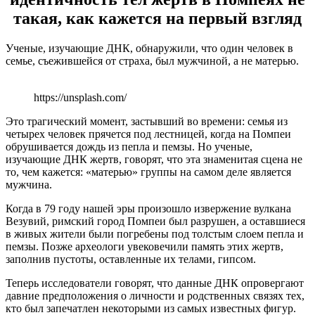
такая, как кажется на первый взгляд
Ученые, изучающие ДНК, обнаружили, что один человек в
семье, съежившейся от страха, был мужчиной, а не матерью.
https://unsplash.com/
Это трагический момент, застывший во времени: семья из
четырех человек прячется под лестницей, когда на Помпеи
обрушивается дождь из пепла и пемзы. Но ученые,
изучающие ДНК жертв, говорят, что эта знаменитая сцена не
то, чем кажется: «матерью» группы на самом деле является
мужчина.
Когда в 79 году нашей эры произошло извержение вулкана
Везувий, римский город Помпеи был разрушен, а оставшиеся
в живых жители были погребены под толстым слоем пепла и
пемзы. Позже археологи увековечили память этих жертв,
заполнив пустоты, оставленные их телами, гипсом.
Теперь исследователи говорят, что данные ДНК опровергают
давние предположения о личности и родственных связях тех,
кто был запечатлен некоторыми из самых известных фигур.