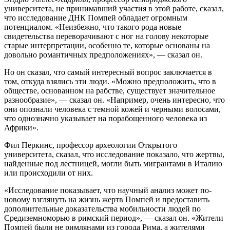
университета, не принимавший участия в этой работе, сказал,
что исследование ДНК Помпей обладает огромным
потенциалом. «Неизбежно, что такого рода новые
свидетельства переворачивают с ног на голову некоторые
старые интерпретации, особенно те, которые основаны на
довольно романтичных предположениях», — сказал он.
Но он сказал, что самый интересный вопрос заключается в
том, откуда взялись эти люди. «Можно предположить, что в
обществе, основанном на рабстве, существует значительное
разнообразие», — сказал он. «Например, очень интересно, что
они опознали человека с темной кожей и черными волосами,
что однозначно указывает на порабощенного человека из
Африки».
Фил Перкинс, профессор археологии Открытого
университета, сказал, что исследование показало, что жертвы,
найденные под лестницей, могли быть мигрантами в Италию
или происходили от них.
«Исследование показывает, что научный анализ может по-
новому взглянуть на жизнь жертв Помпей и предоставить
дополнительные доказательства мобильности людей по
Средиземноморью в римский период», — сказал он. «Жители
Помпей были не римлянами из города Рима, а жителями