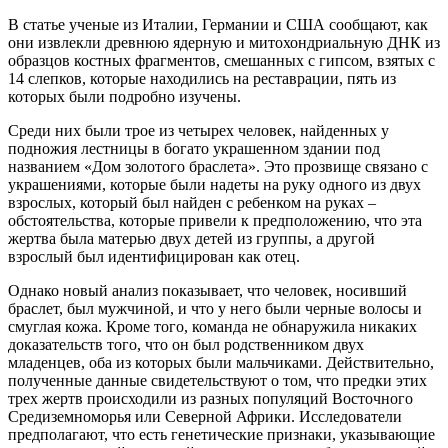
В статье ученые из Италии, Германии и США сообщают, как
они извлекли древнюю ядерную и митохондриальную ДНК из
образцов костных фрагментов, смешанных с гипсом, взятых с
14 слепков, которые находились на реставрации, пять из
которых были подробно изучены.
Среди них были трое из четырех человек, найденных у
подножия лестницы в богато украшенном здании под
названием «Дом золотого браслета». Это прозвище связано с
украшениями, которые были надеты на руку одного из двух
взрослых, который был найден с ребенком на руках –
обстоятельства, которые привели к предположению, что эта
жертва была матерью двух детей из группы, а другой
взрослый был идентифицирован как отец.
Однако новый анализ показывает, что человек, носивший
браслет, был мужчиной, и что у него были черные волосы и
смуглая кожа. Кроме того, команда не обнаружила никаких
доказательств того, что он был родственником двух
младенцев, оба из которых были мальчиками. Действительно,
полученные данные свидетельствуют о том, что предки этих
трех жертв происходили из разных популяций Восточного
Средиземноморья или Северной Африки. Исследователи
предполагают, что есть генетические признаки, указывающие