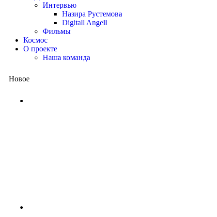
Интервью
Назира Рустемова
Digitall Angell
Фильмы
Космос
О проекте
Наша команда
Новое
Китай представил квантовый
процессор: вычисления, на
которые суперкомпьютеру
потребовались бы миллиарды
лет, выполнены за несколько
минут
2 недели назад
NASA ищет добровольцев для