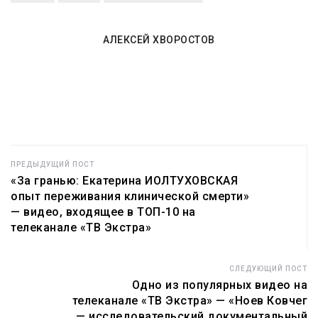
жить» собрало
набравшее более
больше 210
132 тысяч
тысяч
просмотров на
АЛЕКСЕЙ ХВОРОСТОВ
просмотров
телеканале «ТВ
Экстра»
ПРЕДЫДУЩИЙ ПОСТ
«За гранью: Екатерина ИОЛТУХОВСКАЯ
опыт переживания клинической смерти»
— видео, входящее в ТОП-10 на
телеканале «ТВ Экстра»
СЛЕДУЮЩИЙ ПОСТ
Одно из популярных видео на
телеканале «ТВ Экстра» — «Ноев Ковчег
— исследовательский документальный