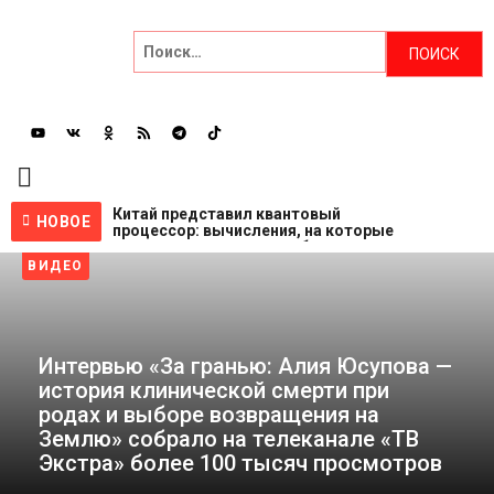
Главная
НОВОСТИ
Китай представил квантовый
НОВОЕ
процессор: вычисления, на которые
Эксперты
суперкомпьютеру потребовались
NASA ищет добровольцев для
бы миллиарды лет, выполнены за
ВИДЕО
жизни на Луне и Марсе: готовы
несколько минут
НЕПОЗНАННОЕ
провести год в полной изоляции?
1 неделя назад
Пентагон снова открыл архивы
4 недели назад
НЛО: вопросов стало больше, чем
ответов
Спецпроекты
4 недели назад
Интервью «За гранью: Алия Юсупова —
история клинической смерти при
Саморазвитие
родах и выборе возвращения на
Землю» собрало на телеканале «ТВ
ВИДЕО
Экстра» более 100 тысяч просмотров