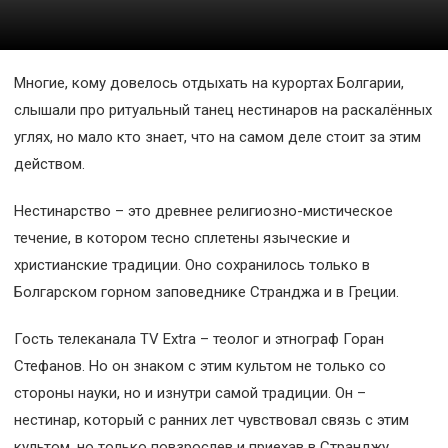
Космос
О
Многие, кому довелось отдыхать на курортах Болгарии,
проекте
слышали про ритуальный танец нестинаров на раскалённых
углях, но мало кто знает, что на самом деле стоит за этим
действом.
Нестинарство – это древнее религиозно-мистическое
течение, в котором тесно сплетены языческие и
христианские традиции. Оно сохранилось только в
Болгарском горном заповеднике Странджа и в Греции.
Гость телеканала TV Extra – теолог и этнограф Горан
Стефанов. Но он знаком с этим культом не только со
стороны науки, но и изнутри самой традиции. Он –
нестинар, который с ранних лет чувствовал связь с этим
культом, но только повзрослев и приехав в Странджу,