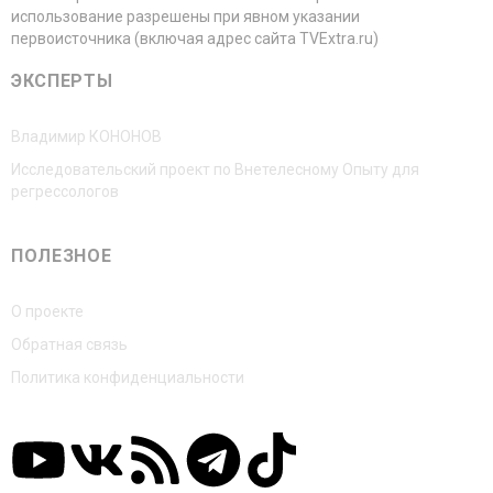
использование разрешены при явном указании
первоисточника (включая адрес сайта TVExtra.ru)
ЭКСПЕРТЫ
Владимир КОНОНОВ
Исследовательский проект по Внетелесному Опыту для
регрессологов
ПОЛЕЗНОЕ
О проекте
Обратная связь
Политика конфиденциальности