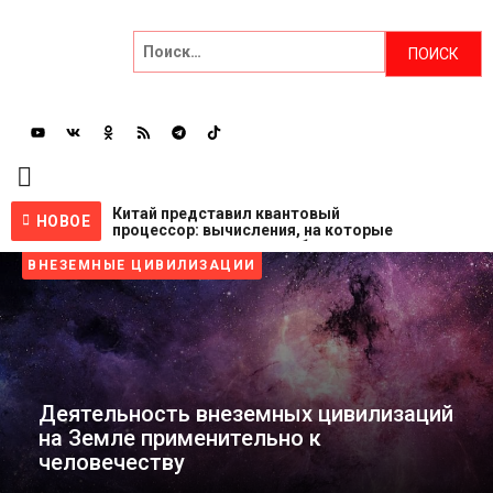
Главная
НОВОСТИ
Китай представил квантовый
НОВОЕ
процессор: вычисления, на которые
Эксперты
суперкомпьютеру потребовались
NASA ищет добровольцев для
бы миллиарды лет, выполнены за
ВНЕЗЕМНЫЕ ЦИВИЛИЗАЦИИ
жизни на Луне и Марсе: готовы
несколько минут
НЕПОЗНАННОЕ
провести год в полной изоляции?
7 дней назад
Пентагон снова открыл архивы
3 недели назад
НЛО: вопросов стало больше, чем
ответов
Спецпроекты
4 недели назад
Саморазвитие
Деятельность внеземных цивилизаций
на Земле применительно к
ВИДЕО
человечеству