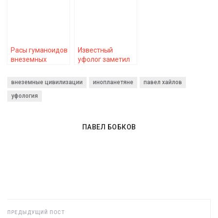
Расы гуманоидов
Известный
внеземных
уфолог заметил
цивилизаций
НЛО в северном
(часть 1)
сиянии
внеземные цивилизации
инопланетяне
павел хайлов
уфология
ПАВЕЛ БОБКОВ
ПРЕДЫДУЩИЙ ПОСТ