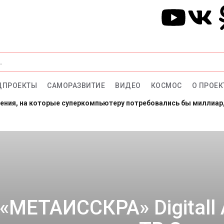
ЦПРОЕКТЫ
САМОРАЗВИТИЕ
ВИДЕО
КОСМОС
О ПРОЕК
ления, на которые суперкомпьютеру потребовались бы миллиа
арсе: готовы провести год в полной изоляции?
тало больше, чем ответов
«МЕТАИССКРА» Digitall 