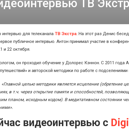
идеоинтервью ТВ Экст
 интервью для телеканала
ТВ Экстра
. На этот раз Денис бесед
ервое публичное интервью. Антон принимал участие в конфере
1 и 22 октября.
пнологом, он проходил обучение у Долорес Кэннон. С 2011 года 
 путешествий» и авторской методики по работе с подселениями
:
«Главной целью методики является исцеление (обретение ц
иях, в т.ч. через открытие памяти и способностей, позволя
ким планом, исходным кодом). В медитативном состоянии ч
 ними».
йчас видеоинтервью с
Digi