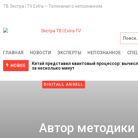
ТВ Экстра | TV Extra — Телеканал о непознанном
Главная
НОВОСТИ
ГЛАВНАЯ
НОВОСТИ
ЭКСПЕРТЫ
НЕПОЗНАННОЕ
СПЕ
Китай представил квантовый процессор: вычис
Эксперты
НОВОЕ
за несколько минут
2 недели назад
NASA ищет добровольцев для жизни на Луне и М
НЕПОЗНАННОЕ
4 недели назад
DIGITALL ANGELL
Пентагон снова открыл архивы НЛО: вопросов с
4 недели назад
Спецпроекты
Саморазвитие
Автор методики 
ВИДЕО