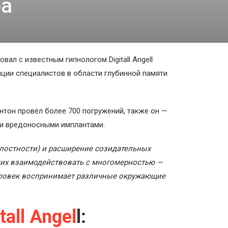
ра
овал с известным гипнологом Digitall Angell
нции специалистов в области глубинной памяти
Антон провёл более 700 погружений, также он —
 и вредоносными имплантами.
елостности) и расширение созидательных
ющих взаимодействовать с многомерностью —
еловек воспринимает различные окружающие
tall Angel
l: