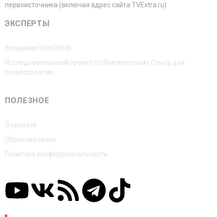
первоисточника (включая адрес сайта TVExtra.ru)
ЭКСПЕРТЫ
Владимир КОНОНОВ
Исследовательский проект по Внетелесному Опыту для
регрессологов
ПОЛЕЗНОЕ
О проекте
Обратная связь
Политика конфиденциальности