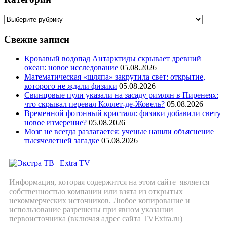
Свежие записи
Кровавый водопад Антарктиды скрывает древний
океан: новое исследование
05.08.2026
Математическая «шляпа» закрутила свет: открытие,
которого не ждали физики
05.08.2026
Свинцовые пули указали на засаду римлян в Пиренеях:
что скрывал перевал Коллет-де-Жовель?
05.08.2026
Временной фотонный кристалл: физики добавили свету
новое измерение?
05.08.2026
Мозг не всегда разлагается: ученые нашли объяснение
тысячелетней загадке
05.08.2026
Информация, которая содержится на этом сайте является
собственностью компании или взята из открытых
некоммерческих источников. Любое копирование и
использование разрешены при явном указании
первоисточника (включая адрес сайта TVExtra.ru)