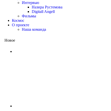
Интервью
Назира Рустемова
Digitall Angell
Фильмы
Космос
О проекте
Наша команда
Новое
Китай представил квантовый
процессор: вычисления, на
которые суперкомпьютеру
потребовались бы миллиарды
лет, выполнены за несколько
минут
1 неделя назад
NASA ищет добровольцев для