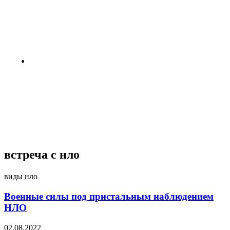
жизни на Луне и Марсе: готовы
провести год в полной изоляции?
3 недели назад
Пентагон снова открыл архивы
НЛО: вопросов стало больше,
чем ответов
4 недели назад
встреча с нло
виды нло
Военные силы под пристальным наблюдением
НЛО
02.08.2022