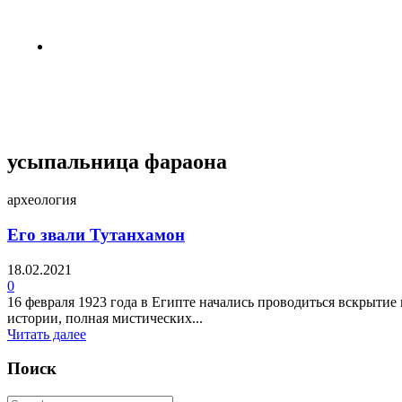
3 недели назад
Пентагон снова открыл архивы НЛО
4 недели назад
усыпальница фараона
археология
Его звали Тутанхамон
18.02.2021
0
16 февраля 1923 года в Египте начались проводиться вскрытие
истории, полная мистических...
Читать далее
Поиск