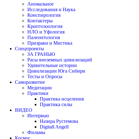
Аномальное
Исследования и Наука
Конспирология
Контактеры
Криптозоология
НЛО и Уфология
Палеонтология
Призраки и Мистика
Спецпроекты
ЗА ГРАНЬЮ
Расы внеземных цивилизаций
Удивительные истории
Цивилизации Юга Сибири
Тесты и Опросы
Саморазвитие
Медитации
Практики
Практика исцеления
Практика силы
ВИДЕО
Интервью
Назира Рустемова
Digitall Angell
Фильмы
Космос