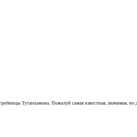
: вопросов стало больше, чем ответов
 гробницы Тутанхамона. Пожалуй самая известная, значимая, но