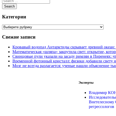
Категории
Свежие записи
Кровавый водопад Антарктиды скрывает древний океан: 
Математическая «шляпа» закрутила свет: открытие, кото
Свинцовые пули указали на засаду римлян в Пиренеях: ч
Временной фотонный кристалл: физики добавили свету н
Мозг не всегда разлагается: ученые нашли объяснение ты
Эксперты
Владимир К
Исследователь
Внетелесному 
регрессологов