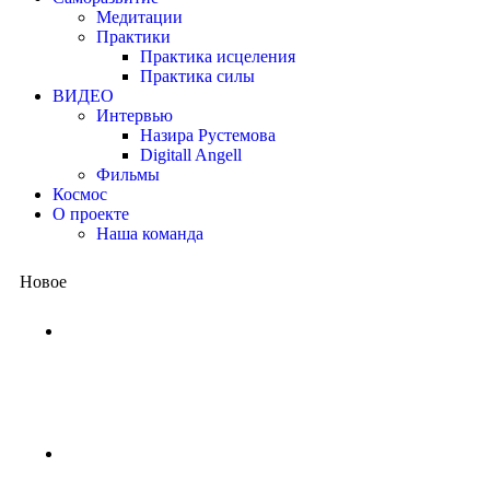
Медитации
Практики
Практика исцеления
Практика силы
ВИДЕО
Интервью
Назира Рустемова
Digitall Angell
Фильмы
Космос
О проекте
Наша команда
Новое
Китай представил квантовый проц
потребовались бы миллиарды лет,
1 неделя назад
NASA ищет добровольцев для жизни