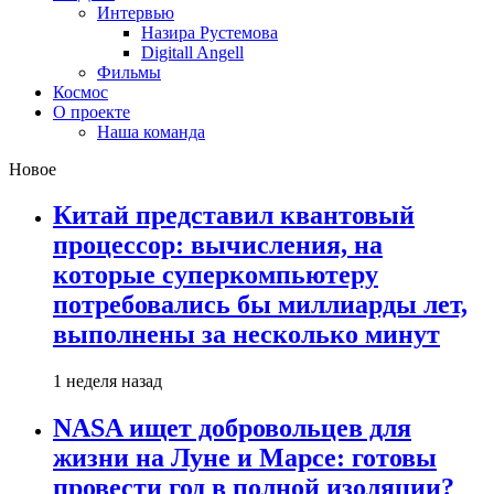
Интервью
Назира Рустемова
Digitall Angell
Фильмы
Космос
О проекте
Наша команда
Новое
Китай представил квантовый
процессор: вычисления, на
которые суперкомпьютеру
потребовались бы миллиарды лет,
выполнены за несколько минут
1 неделя назад
NASA ищет добровольцев для
жизни на Луне и Марсе: готовы
провести год в полной изоляции?