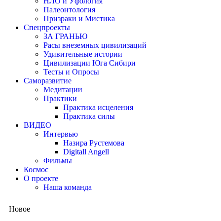
НЛО и Уфология
Палеонтология
Призраки и Мистика
Спецпроекты
ЗА ГРАНЬЮ
Расы внеземных цивилизаций
Удивительные истории
Цивилизации Юга Сибири
Тесты и Опросы
Саморазвитие
Медитации
Практики
Практика исцеления
Практика силы
ВИДЕО
Интервью
Назира Рустемова
Digitall Angell
Фильмы
Космос
О проекте
Наша команда
Новое