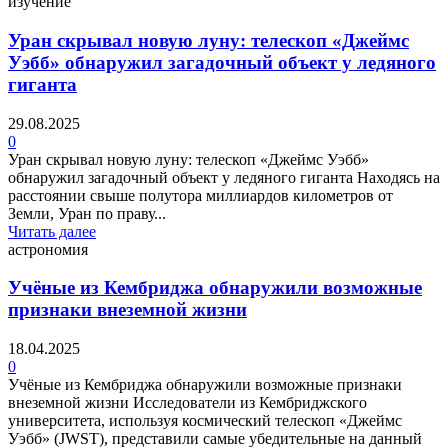
изучение
Уран скрывал новую луну: телескоп «Джеймс
Уэбб» обнаружил загадочный объект у ледяного
гиганта
29.08.2025
0
Уран скрывал новую луну: телескоп «Джеймс Уэбб»
обнаружил загадочный объект у ледяного гиганта Находясь на
расстоянии свыше полутора миллиардов километров от
Земли, Уран по праву...
Читать далее
астрономия
Учёные из Кембриджа обнаружили возможные
признаки внеземной жизни
18.04.2025
0
Учёные из Кембриджа обнаружили возможные признаки
внеземной жизни Исследователи из Кембриджского
университета, используя космический телескоп «Джеймс
Уэбб» (JWST), представили самые убедительные на данный