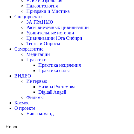
НЛО и Уфология
Палеонтология
Призраки и Мистика
Спецпроекты
ЗА ГРАНЬЮ
Расы внеземных цивилизаций
Удивительные истории
Цивилизации Юга Сибири
Тесты и Опросы
Саморазвитие
Медитации
Практики
Практика исцеления
Практика силы
ВИДЕО
Интервью
Назира Рустемова
Digitall Angell
Фильмы
Космос
О проекте
Наша команда
Новое