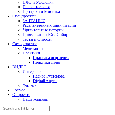
НЛО и Уфология
Палеонтология
Призраки и Мистика
Спецпроекты
ЗА ГРАНЬЮ
Расы внеземных цивилизаций
Удивительные истории
Цивилизации Юга Сибири
Тесты и Опросы
Саморазвитие
Медитации
Практики
Практика исцеления
Практика силы
ВИДЕО
Интервью
Назира Рустемова
Digitall Angell
Фильмы
Космос
О проекте
Наша команда