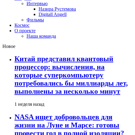
Интервью
Назира Рустемова
Digitall Angell
Фильмы
Космос
О проекте
Наша команда
Новое
Китай представил квантовый
процессор: вычисления, на
которые суперкомпьютеру
потребовались бы миллиарды лет,
выполнены за несколько минут
1 неделя назад
NASA ищет добровольцев для
жизни на Луне и Марсе: готовы
провести год в полной изоляции?