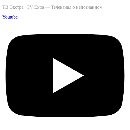
ТВ Экстра | TV Extra — Телеканал о непознанном
Youtube