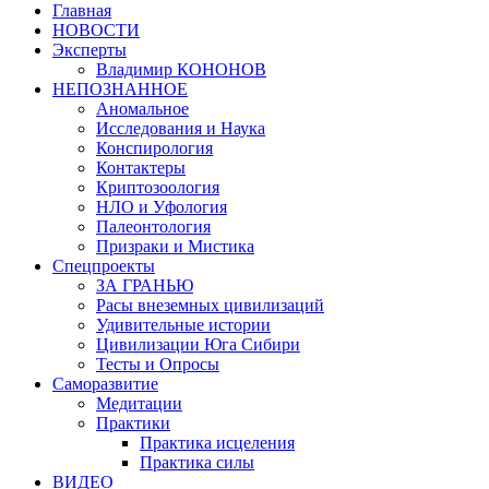
Главная
НОВОСТИ
Эксперты
Владимир КОНОНОВ
НЕПОЗНАННОЕ
Аномальное
Исследования и Наука
Конспирология
Контактеры
Криптозоология
НЛО и Уфология
Палеонтология
Призраки и Мистика
Спецпроекты
ЗА ГРАНЬЮ
Расы внеземных цивилизаций
Удивительные истории
Цивилизации Юга Сибири
Тесты и Опросы
Саморазвитие
Медитации
Практики
Практика исцеления
Практика силы
ВИДЕО