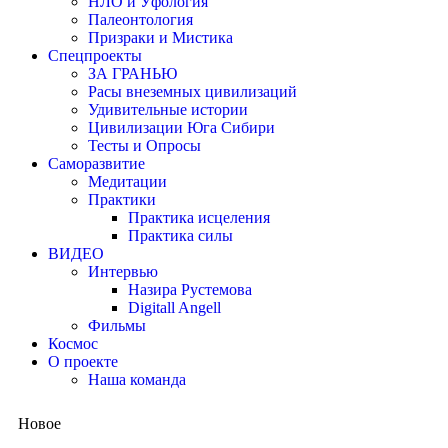
НЛО и Уфология
Палеонтология
Призраки и Мистика
Спецпроекты
ЗА ГРАНЬЮ
Расы внеземных цивилизаций
Удивительные истории
Цивилизации Юга Сибири
Тесты и Опросы
Саморазвитие
Медитации
Практики
Практика исцеления
Практика силы
ВИДЕО
Интервью
Назира Рустемова
Digitall Angell
Фильмы
Космос
О проекте
Наша команда
Новое