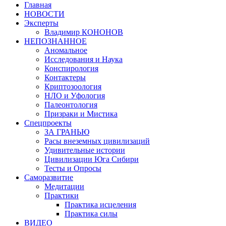
Главная
НОВОСТИ
Эксперты
Владимир КОНОНОВ
НЕПОЗНАННОЕ
Аномальное
Исследования и Наука
Конспирология
Контактеры
Криптозоология
НЛО и Уфология
Палеонтология
Призраки и Мистика
Спецпроекты
ЗА ГРАНЬЮ
Расы внеземных цивилизаций
Удивительные истории
Цивилизации Юга Сибири
Тесты и Опросы
Саморазвитие
Медитации
Практики
Практика исцеления
Практика силы
ВИДЕО