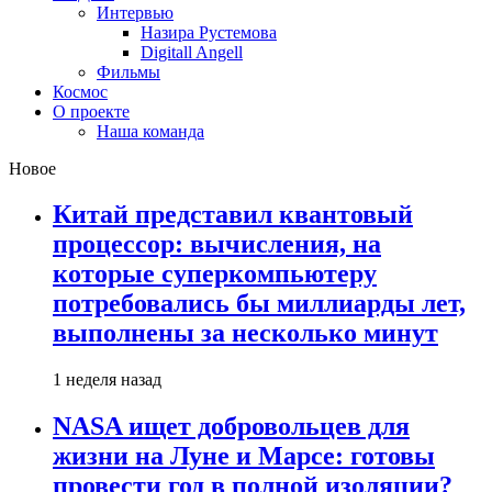
Интервью
Назира Рустемова
Digitall Angell
Фильмы
Космос
О проекте
Наша команда
Новое
Китай представил квантовый
процессор: вычисления, на
которые суперкомпьютеру
потребовались бы миллиарды лет,
выполнены за несколько минут
1 неделя назад
NASA ищет добровольцев для
жизни на Луне и Марсе: готовы
провести год в полной изоляции?