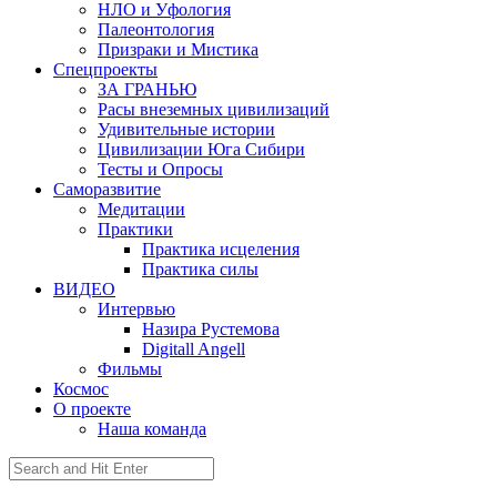
НЛО и Уфология
Палеонтология
Призраки и Мистика
Спецпроекты
ЗА ГРАНЬЮ
Расы внеземных цивилизаций
Удивительные истории
Цивилизации Юга Сибири
Тесты и Опросы
Саморазвитие
Медитации
Практики
Практика исцеления
Практика силы
ВИДЕО
Интервью
Назира Рустемова
Digitall Angell
Фильмы
Космос
О проекте
Наша команда