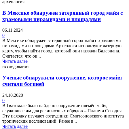
археология
В Мексике обнаружен затерянный город майя с
храмовыми пирамидами и площадями
06.11.2024
0
В Мексике обнаружен затерянный город майя с храмовыми
пирамидами и площадями Археологи используют лазерную
карту, чтобы найти город, который они назвали Валериана.
Считается, что он...
Читать далее
исследования
Учёные обнаружили сооружение, которое майя
считали богиней
24.10.2020
0
В Гватемале было найдено сооружение племён майя,
служившее им для религиозных обрядов – Планета Сегодня.
Эту находку изучают сотрудники Смитсоновского института
тропических исследований. Ранее в...
Читать далее