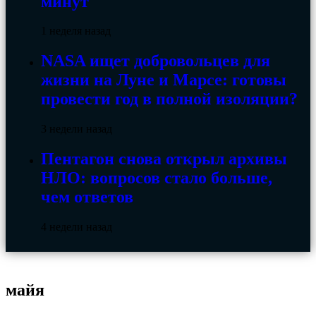
минут
1 неделя назад
NASA ищет добровольцев для
жизни на Луне и Марсе: готовы
провести год в полной изоляции?
3 недели назад
Пентагон снова открыл архивы
НЛО: вопросов стало больше,
чем ответов
4 недели назад
майя