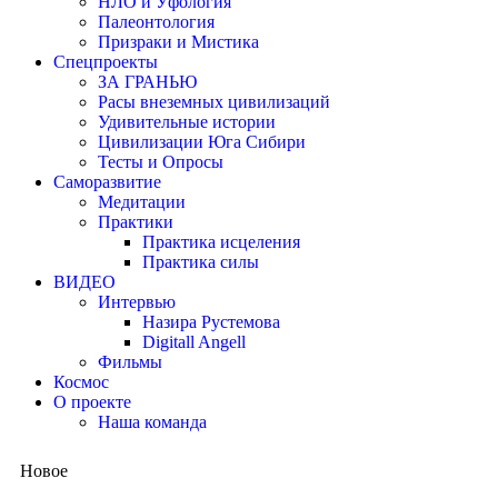
НЛО и Уфология
Палеонтология
Призраки и Мистика
Спецпроекты
ЗА ГРАНЬЮ
Расы внеземных цивилизаций
Удивительные истории
Цивилизации Юга Сибири
Тесты и Опросы
Саморазвитие
Медитации
Практики
Практика исцеления
Практика силы
ВИДЕО
Интервью
Назира Рустемова
Digitall Angell
Фильмы
Космос
О проекте
Наша команда
Новое