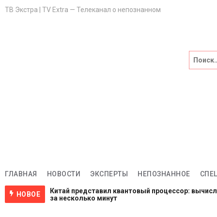
ТВ Экстра | TV Extra — Телеканал о непознанном
Главная
НОВОСТИ
Эксперты
НЕПОЗНАННОЕ
Спецпроекты
Саморазвитие
ГЛАВНАЯ
НОВОСТИ
ЭКСПЕРТЫ
НЕПОЗНАННОЕ
СПЕ
Китай представил квантовый процессор: вычис
НОВОЕ
ВИДЕО
за несколько минут
1 неделя назад
NASA ищет добровольцев для жизни на Луне и М