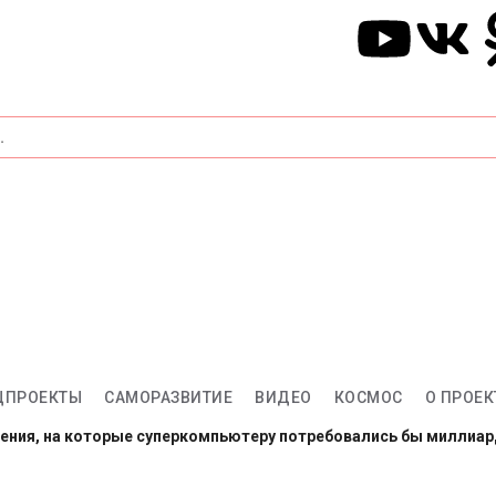
ЦПРОЕКТЫ
САМОРАЗВИТИЕ
ВИДЕО
КОСМОС
О ПРОЕК
ления, на которые суперкомпьютеру потребовались бы миллиа
арсе: готовы провести год в полной изоляции?