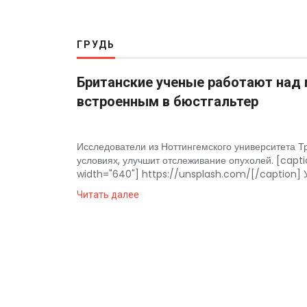
4 недели назад
Космос
Пентагон снова открыл архивы НЛО: вопросов с
4 недели назад
О
ГРУДЬ
проекте
Британские ученые работают над
встроенным в бюстгальтер
Исследователи из Ноттингемского университета Т
условиях, улучшит отслеживание опухолей. [capt
width="640"] https://unsplash.com/[/caption] У
Читать далее