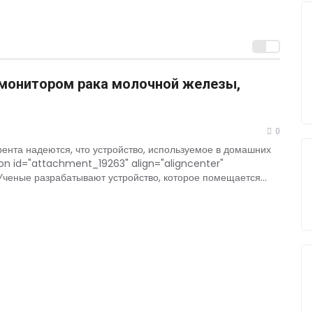
тало больше, чем ответов
 монитором рака молочной железы,
0
рента надеются, что устройство, используемое в домашних
ion id="attachment_19263" align="aligncenter"
ченые разрабатывают устройство, которое помещается...