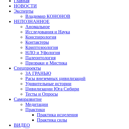
Главная
НОВОСТИ
Эксперты
Владимир КОНОНОВ
НЕПОЗНАННОЕ
Аномальное
Исследования и Наука
Конспирология
Контактеры
Криптозоология
НЛО и Уфология
Палеонтология
Призраки и Мистика
Спецпроекты
ЗА ГРАНЬЮ
Расы внеземных цивилизаций
Удивительные истории
Цивилизации Юга Сибири
Тесты и Опросы
Саморазвитие
Медитации
Практики
Практика исцеления
Практика силы
ВИДЕО