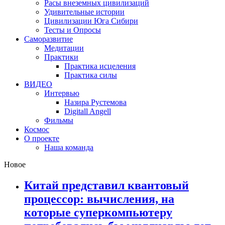
Расы внеземных цивилизаций
Удивительные истории
Цивилизации Юга Сибири
Тесты и Опросы
Саморазвитие
Медитации
Практики
Практика исцеления
Практика силы
ВИДЕО
Интервью
Назира Рустемова
Digitall Angell
Фильмы
Космос
О проекте
Наша команда
Новое
Китай представил квантовый
процессор: вычисления, на
которые суперкомпьютеру