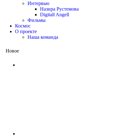
Интервью
Назира Рустемова
Digitall Angell
Фильмы
Космос
О проекте
Наша команда
Новое
Китай представил квантовый
процессор: вычисления, на
которые суперкомпьютеру
потребовались бы миллиарды
лет, выполнены за несколько
минут
2 недели назад
NASA ищет добровольцев для