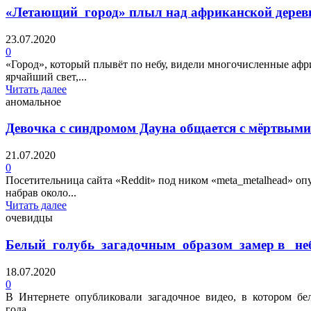
«Летающий город» плыл над африканской дерев
23.07.2020
0
«Город», который плывёт по небу, видели многочисленные афр
ярчайший свет,...
Читать далее
аномальное
Девочка с синдромом Дауна общается с мёртвыми
21.07.2020
0
Посетительница сайта «Reddit» под ником «meta_metalhead» опу
набрав около...
Читать далее
очевидцы
Белый голубь загадочным образом замер в не
18.07.2020
0
В Интернете опубликовали загадочное видео, в котором бе
года ...