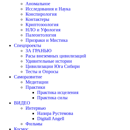
Аномальное
Исследования и Наука
Конспирология
Контактеры
Криптозоология
НЛО и Уфология
Палеонтология
Призраки и Мистика
Спецпроекты
ЗА ГРАНЬЮ
Расы внеземных цивилизаций
Удивительные истории
Цивилизации Юга Сибири
Тесты и Опросы
Саморазвитие
Медитации
Практики
Практика исцеления
Практика силы
ВИДЕО
Интервью
Назира Рустемова
Digitall Angell
Фильмы
Космос