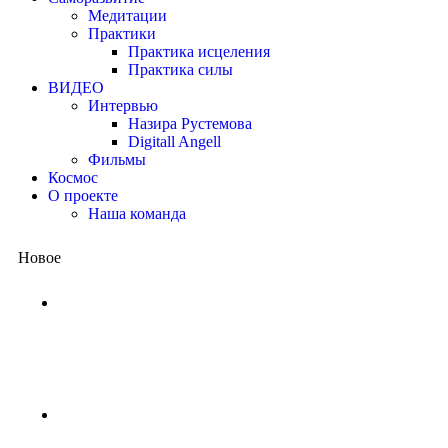
Медитации
Практики
Практика исцеления
Практика силы
ВИДЕО
Интервью
Назира Рустемова
Digitall Angell
Фильмы
Космос
О проекте
Наша команда
Новое
Китай представил квантовый проц
потребовались бы миллиарды лет,
1 неделя назад
NASA ищет добровольцев для жизни