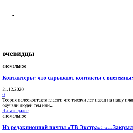
4 недели назад
Пентагон снова открыл архивы НЛО
4 недели назад
очевидцы
аномальное
Контактёры: что скрывают контакты с внеземн
21.12.2020
0
Теория палеоконтакта гласит, что тысячи лет назад на нашу п
обучали людей тем или...
Читать далее
аномальное
Из редакционной почты «ТВ Экстра»: «…Закрыла