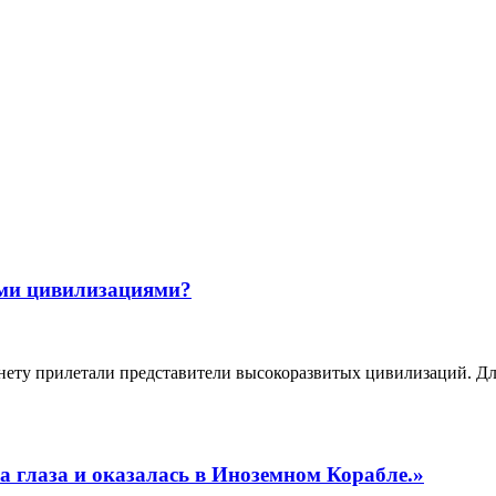
: вопросов стало больше, чем ответов
ыми цивилизациями?
ланету прилетали представители высокоразвитых цивилизаций. Д
 глаза и оказалась в Иноземном Корабле.»