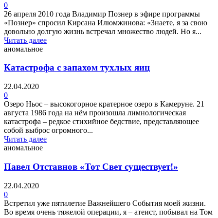
0
26 апреля 2010 года Владимир Познер в эфире программы
«Познер» спросил Кирсана Илюмжинова: «Знаете, я за свою
довольно долгую жизнь встречал множество людей. Но я...
Читать далее
аномальное
Катастрофа с запахом тухлых яиц
22.04.2020
0
Озеро Ньос – высокогорное кратерное озеро в Камеруне. 21
августа 1986 года на нём произошла лимнологическая
катастрофа – редкое стихийное бедствие, представляющее
собой выброс огромного...
Читать далее
аномальное
Павел Отставнов «Тот Свет существует!»
22.04.2020
0
Встретил уже пятилетие Важнейшего События моей жизни.
Во время очень тяжелой операции, я – атеист, побывал на Том