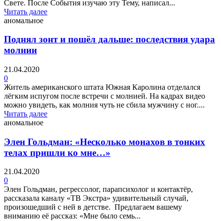
Свете. После События изучаю эту Тему, написал...
Читать далее
аномальное
Поднял зонт и пошёл дальше: последствия удара
молнии
21.04.2020
0
Житель американского штата Южная Каролина отделался
лёгким испугом после встречи с молнией. На кадрах видео
можно увидеть, как молния чуть не сбила мужчину с ног....
Читать далее
аномальное
Элен Гольдман: «Несколько монахов в тонких
телах пришли ко мне…»
21.04.2020
0
Элен Гольдман, регрессолог, парапсихолог и контактёр,
рассказала каналу «ТВ Экстра» удивительный случай,
произошедший с ней в детстве. Предлагаем вашему
вниманию её рассказ: «Мне было семь...