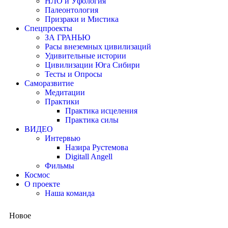
НЛО и Уфология
Палеонтология
Призраки и Мистика
Спецпроекты
ЗА ГРАНЬЮ
Расы внеземных цивилизаций
Удивительные истории
Цивилизации Юга Сибири
Тесты и Опросы
Саморазвитие
Медитации
Практики
Практика исцеления
Практика силы
ВИДЕО
Интервью
Назира Рустемова
Digitall Angell
Фильмы
Космос
О проекте
Наша команда
Новое