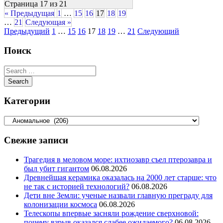
Страница 17 из 21
« Предыдущая
1
…
15
16
17
18
19
…
21
Следующая »
Предыдущий
1
…
15
16
17
18
19
…
21
Следующий
Поиск
Категории
Свежие записи
Трагедия в меловом море: ихтиозавр съел птерозавра и
был убит гигантом
06.08.2026
Древнейшая керамика оказалась на 2000 лет старше: что
не так с историей технологий?
06.08.2026
Дети вне Земли: ученые назвали главную преграду для
колонизации космоса
06.08.2026
Телескопы впервые засняли рождение сверхновой:
почему взрыв оказался слабее ожидаемого?
06.08.2026